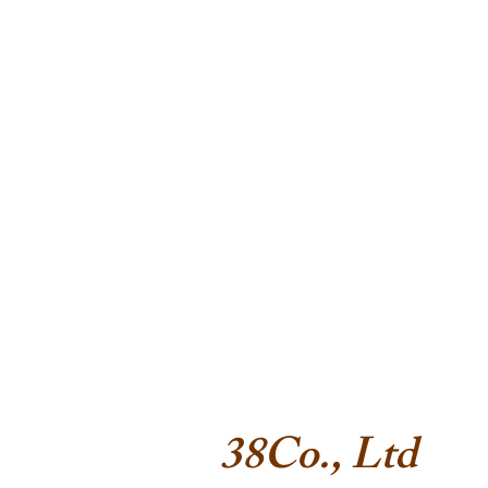
38Co., Ltd