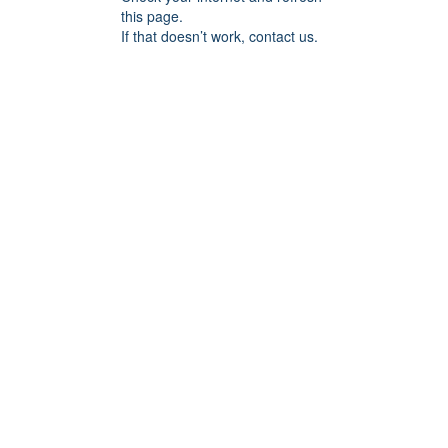
this page.
If that doesn’t work, contact us.