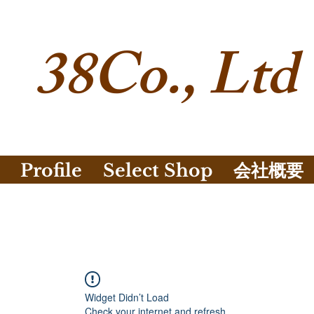
38Co., Ltd
Profile
Select Shop
会社概要
Widget Didn’t Load
Check your internet and refresh