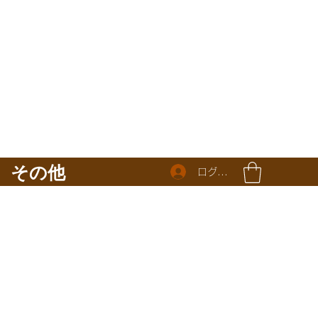
その他
ログイン