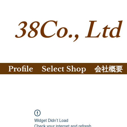
38Co., Ltd
Profile
Select Shop
会社概要
Widget Didn’t Load
Check your internet and refresh