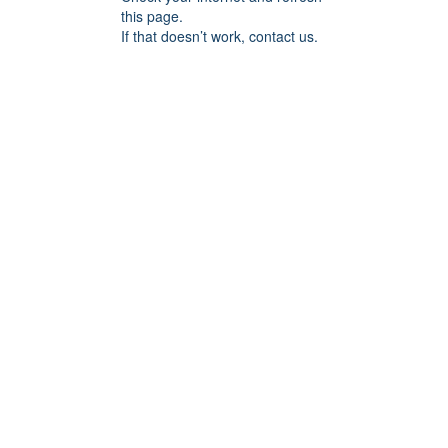
this page.
If that doesn’t work, contact us.