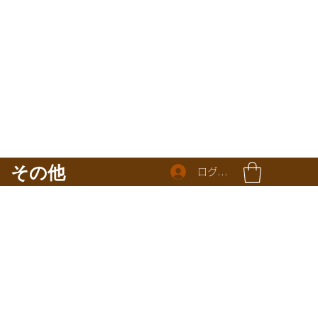
その他
ログイン