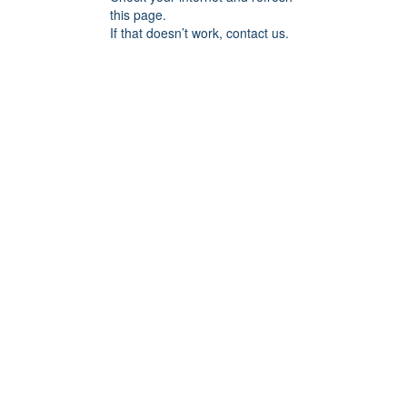
this page.
If that doesn’t work, contact us.