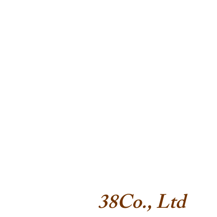
38Co., Ltd