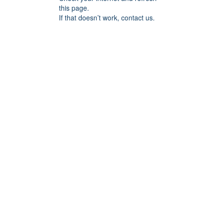
this page.
If that doesn’t work, contact us.