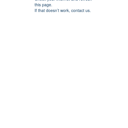
this page.
If that doesn’t work, contact us.