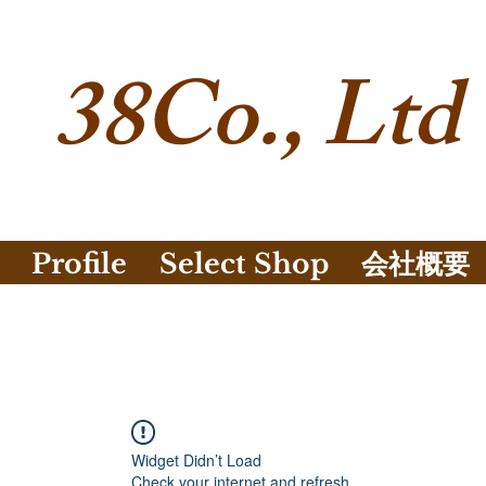
38Co., Ltd
Profile
Select Shop
会社概要
Widget Didn’t Load
Check your internet and refresh