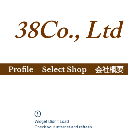
38Co., Ltd
Profile
Select Shop
会社概要
Widget Didn’t Load
Check your internet and refresh