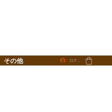
その他
ログイン