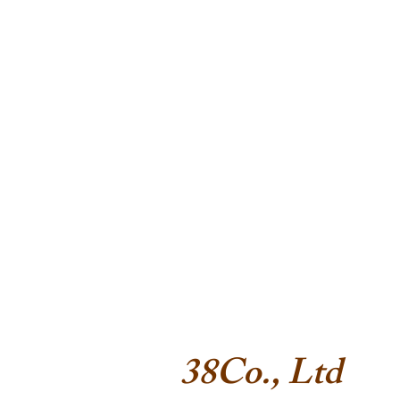
38Co., Ltd