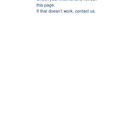
this page.
If that doesn’t work, contact us.