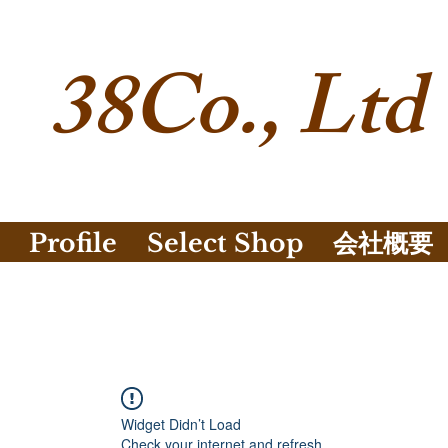
38Co., Ltd
Profile
Select Shop
会社概要
Widget Didn’t Load
Check your internet and refresh