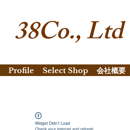
38Co., Ltd
Profile
Select Shop
会社概要
Widget Didn’t Load
Check your internet and refresh