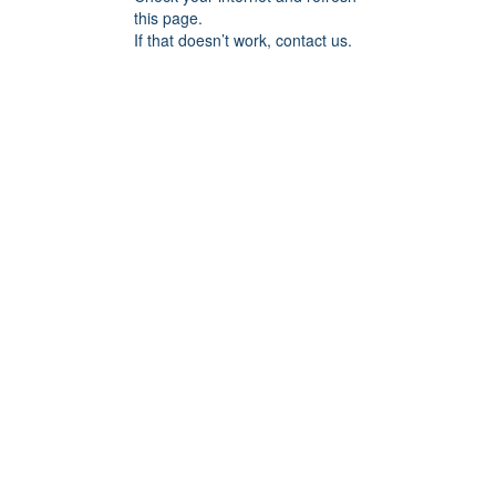
this page.
If that doesn’t work, contact us.