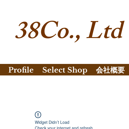
38Co., Ltd
Profile
Select Shop
会社概要
Widget Didn’t Load
Check your internet and refresh